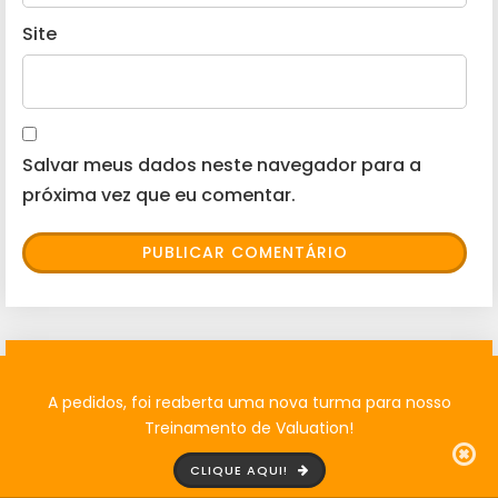
Site
Salvar meus dados neste navegador para a
próxima vez que eu comentar.
QUER TER ACESSO AO NOSSO GUIA DEFINITIVO
DO TESOURO DIRETO?
A pedidos, foi reaberta uma nova turma para nosso
Treinamento de Valuation!
Falar diretamente com o Ricardo
CLIQUE AQUI!